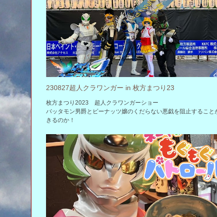
230827超人クラワンガー in 枚方まつり23
枚方まつり2023 超人クラワンガーショー
バッタモン男爵とビーナッツ嬢のくだらない悪戯を阻止すること
きるのか！